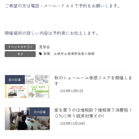
ご希望の方は電話・メール・ＦＡＸで予約をお願いします。
開催場所の詳しい内容は予約後にお伝えします。
見学会
イベントカテゴリ
新築 土岐市土岐津町栄楽Ｏ様邸
タグ
秋のショールーム体感フエアを開催しま
前の記事
す
2018年10月1日
家を買うのは増税前？増税後？消費税１
次の記事
０％に伴う経済対策その1
2018年11月28日