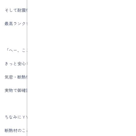
そして耐震性能では、現場の構造を見てもらいながら、
最高ランクを得る強さの仕組みを解説いたします。
「へー、ここまでしているのか！」と
きっと安心していただけると思います。
気密・断熱性能についても、最高ランクを取得する仕組みを
実物で御確認いただきながらご説明いたします。
ちなみにＹY様邸ではグラスウールを断熱材に使っています。
断熱材のことを他の工務店情報などで勉強された方の中には