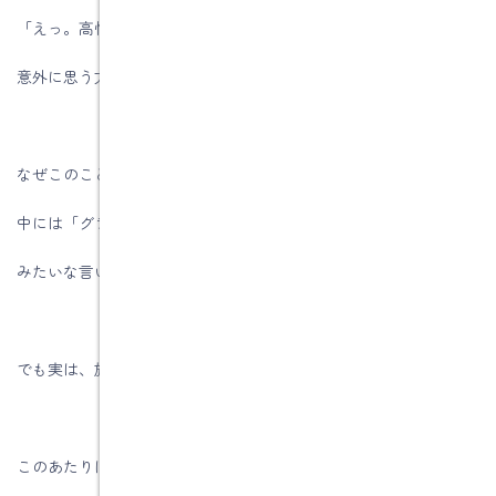
「えっ。高性能なのにウレタン系ではないの？」と
意外に思う方もいるかもしれませんね。
なぜこのことに触れるかというと、
中には「グラスウールは性能が悪い」
みたいな言い方をする方がいらっしゃるからです。
でも実は、施工会社の都合で生まれた風評的な面があります。
このあたりは、弊社のホームページから