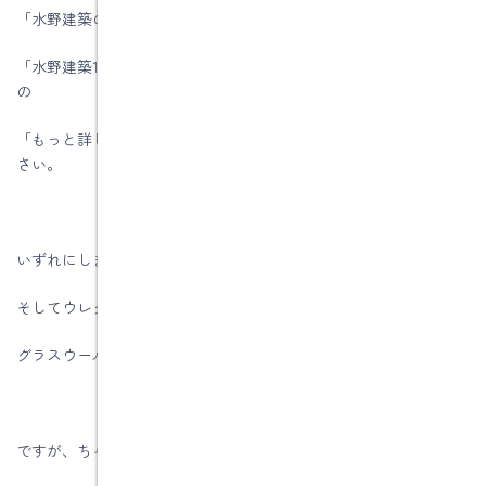
「水野建築の家づくり」に入っていただき、
「水野建築11の強み」から「（７）高気密・高断熱住宅で対応」内
の
「もっと詳しく！」で解説しておりますので参考にしてみてくだ
さい。
いずれにしましても、コストパフォーマンスの観点から、
そしてウレタン系と違い「燃えない」という特性からも
グラスウールはとても優れた断熱材といえます。
ですが、ちゃんと施工しなければ効果が得られません。