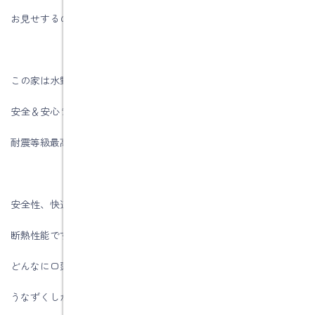
お見せするのは土岐市土岐津町の０様邸。
この家は水野建築の標準仕様となりますが、
安全＆安心ライフに欠かせない、
耐震等級最高ランク３を取得した長期優良住宅です。
安全性、快適性という建物の価値を大きく左右する耐震性能、
断熱性能ですが、「我が社の建物は性能が高いですよ！」と
どんなに口頭で説明されても、「そうなんですね」と
うなずくしかありません。