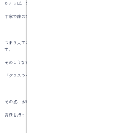
たとえば、コンセントやスイッチが入り組む壁面では
丁寧で隙のない施工が欠かせません。
つまり大工さんの誠意と腕次第で性能が左右されてしまうので
す。
そのような背景があるため、大工さんを外注する工務店さんは
「グラスウール」を敬遠します。
その点、水野建築は熟練の自社大工が
責任を持って対応する会社です。