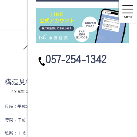
構造見学会を開催します。
コ
ナ
ン
ビ
MENU
テ
ゲ
ン
ー
ツ
シ
へ
ョ
イベント情報・お知らせ
ス
ン
カ
057-254-1342
キ
に
ラ
ッ
移
ム
プ
動
リ
ン
構造見学会を開催します。
ク
最
2018年10月27日
2025年12月4日
水野建築
終
更
日時：平成30年11月10（土）・11日（日）
新
日
時間：午前10時から午後3時
時
:
場所：土岐市土岐津町