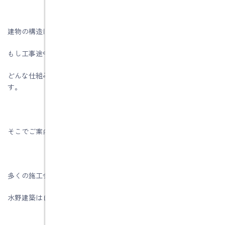
建物の構造は完成してしまってからでは確認できませんし、
もし工事途中の様子が確認できても専門家でないかぎりは、
どんな仕組みでどんな効果があるのかまでは分からないもので
す。
そこでご案内するのが水野建築の構造見学会です。
多くの施工会社が見せたがらない完成前住宅ですが、
水野建築は自信を持ってお見せいたします。