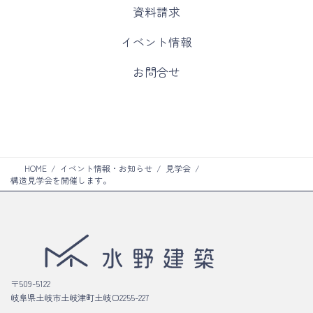
カ
資料請求
ラ
ム
カ
イベント情報
リ
ラ
ン
ム
カ
お問合せ
ク
リ
ラ
ン
ム
ク
リ
ン
ク
HOME
イベント情報・お知らせ
見学会
構造見学会を開催します。
〒509-5122
岐阜県土岐市土岐津町土岐口2255-227