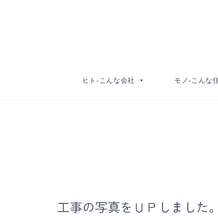
コ
ナ
ン
ビ
テ
ゲ
ン
ー
ツ
シ
へ
ョ
ヒト-こんな会社
モノ-こんな
ス
ン
キ
に
ッ
移
プ
動
工事の写真をＵＰしました