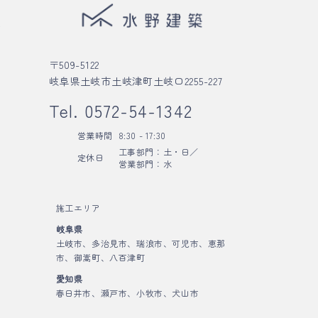
れ
〒509-5122
岐阜県土岐市土岐津町土岐口2255-227
Tel.
0572-54-1342
営業時間
8:30 - 17:30
工事部門：土・日／
定休日
営業部門：水
ー
施工エリア
岐阜県
土岐市、多治見市、瑞浪市、可児市、恵那
市、御嵩町、八百津町
愛知県
春日井市、瀬戸市、小牧市、犬山市