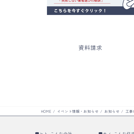
カ
ラ
資料請求
ム
リ
ン
ク
HOME
イベント情報・お知らせ
お知らせ
工事
■
ヒト-こんな会社
■
モノ-こんな住