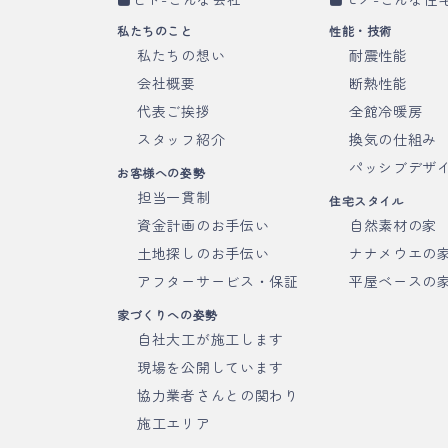
私たちのこと
性能・技術
私たちの想い
耐震性能
会社概要
断熱性能
代表ご挨拶
全館冷暖房
スタッフ紹介
換気の仕組み
パッシブデザ
お客様への姿勢
担当一貫制
住宅スタイル
資金計画のお手伝い
自然素材の家
土地探しのお手伝い
ナナメウエの
アフターサービス・保証
平屋ベースの
家づくりへの姿勢
自社大工が施工します
現場を公開しています
協力業者さんとの関わり
施工エリア