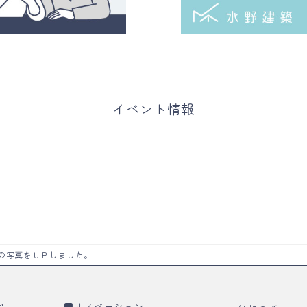
カ
カ
ラ
ラ
イベント情報
ム
ム
リ
リ
ン
ン
ク
ク
の写真をＵＰしました。
宅
■
リノベーション