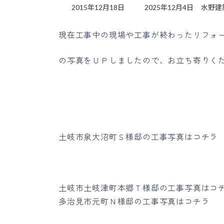
最
2015年12月18日
2025年12月4日
水野建
終
更
現在工事中の現場や工事が終わったリフォ
新
日
時
の写真をＵＰしましたので、お立ち寄りく
:
土岐市泉大沼町Ｓ様邸の工事写真はコチラ
土岐市土岐津町本郷Ｔ様邸の工事写真はコ
多治見市元町Ｎ様邸の工事写真はコチラ