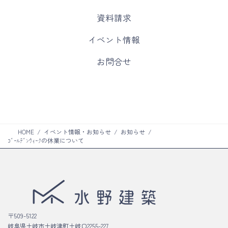
カ
資料請求
ラ
ム
カ
イベント情報
リ
ラ
ン
ム
カ
お問合せ
ク
リ
ラ
ン
ム
ク
リ
ン
ク
HOME
イベント情報・お知らせ
お知らせ
ｺﾞｰﾙﾃﾞﾝｳｨｰｸの休業について
〒509-5122
岐阜県土岐市土岐津町土岐口2255-227