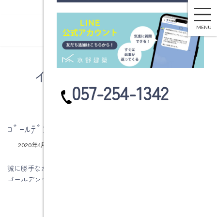
ｺﾞｰﾙﾃﾞﾝｳｨｰｸの休業について
コ
ナ
ン
ビ
MENU
テ
ゲ
ン
ー
ツ
シ
へ
ョ
イベント情報・お知らせ
ス
ン
カ
057-254-1342
キ
に
ラ
ッ
移
ム
プ
動
リ
ン
ｺﾞｰﾙﾃﾞﾝｳｨｰｸの休業について
ク
最
2020年4月23日
2025年12月4日
水野建築
終
更
誠に勝手ながら、弊社では2020年5月2日（土）～5月6日（水）まで
新
ゴールデンウィーク休業とさせていただきます。
日
時
: