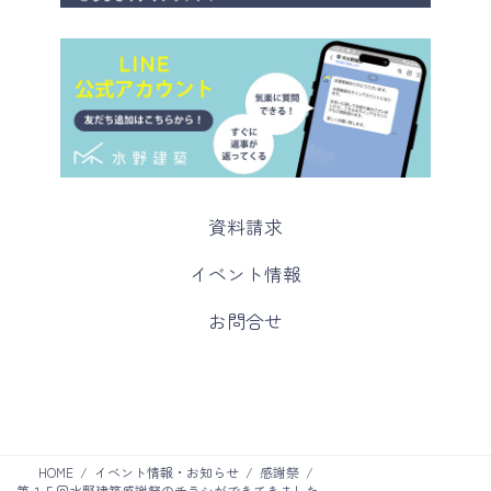
カ
資料請求
ラ
ム
カ
イベント情報
リ
ラ
ン
ム
カ
お問合せ
ク
リ
ラ
ン
ム
ク
リ
ン
ク
HOME
イベント情報・お知らせ
感謝祭
第１５回水野建築感謝祭のチラシができてきました。