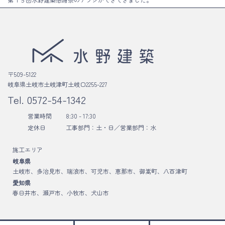
〒509-5122
岐阜県土岐市土岐津町土岐口2255-227
Tel.
0572-54-1342
営業時間
8:30 - 17:30
定休日
工事部門：土・日／
営業部門：水
施工エリア
岐阜県
土岐市、多治見市、瑞浪市、可児市、恵那市、御嵩町、八百津町
愛知県
春日井市、瀬戸市、小牧市、犬山市