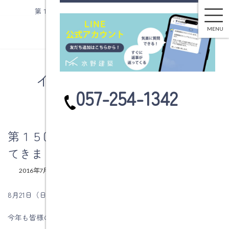
第１５回水野建築感謝祭のチラシができてきました。
コ
ナ
ン
ビ
MENU
テ
ゲ
ン
ー
ツ
シ
へ
ョ
イベント情報・お知らせ
ス
ン
カ
057-254-1342
キ
に
ラ
ッ
移
ム
プ
動
リ
ン
第１５回水野建築感謝祭のチラシができ
ク
てきました。
最
2016年7月20日
2025年12月4日
水野建築
終
更
8月21日（日）は第15回水野建築感謝祭です。
新
日
今年も皆様のお顔を見られるのを楽しみにしております。
時
: