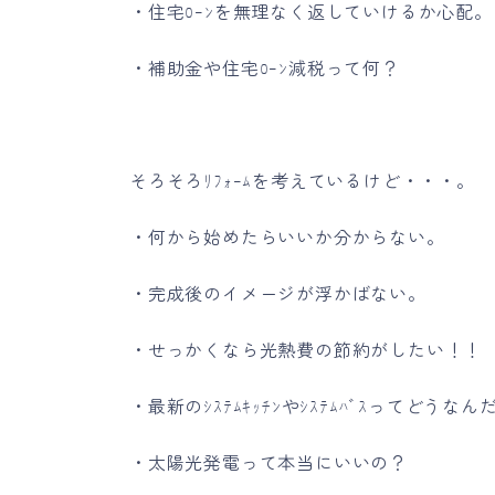
・住宅ﾛｰﾝを無理なく返していけるか心配。
・補助金や住宅ﾛｰﾝ減税って何？
そろそろﾘﾌｫｰﾑを考えているけど・・・。
・何から始めたらいいか分からない。
・完成後のイメージが浮かばない。
・せっかくなら光熱費の節約がしたい！！
・最新のｼｽﾃﾑｷｯﾁﾝやｼｽﾃﾑﾊﾞｽってどうな
・太陽光発電って本当にいいの？