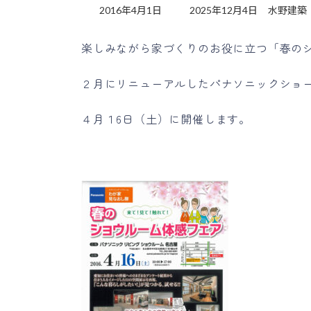
最
2016年4月1日
2025年12月4日
水野建築
終
更
楽しみながら家づくりのお役に立つ「春の
新
日
時
２月にリニューアルしたパナソニックショ
:
４月１6日（土）に開催します。