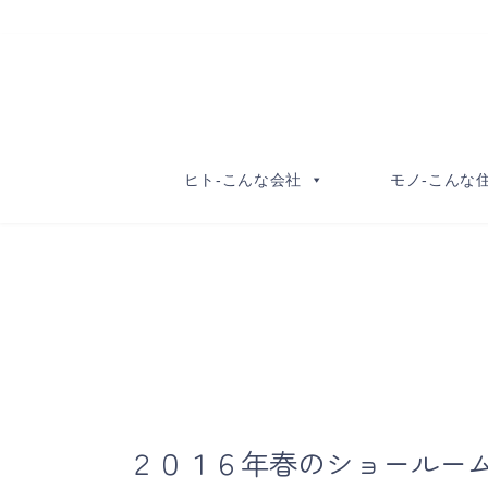
コ
ナ
ン
ビ
テ
ゲ
ン
ー
ツ
シ
へ
ョ
ヒト-こんな会社
モノ-こんな
ス
ン
キ
に
ッ
移
プ
動
２０１６年春のショールー