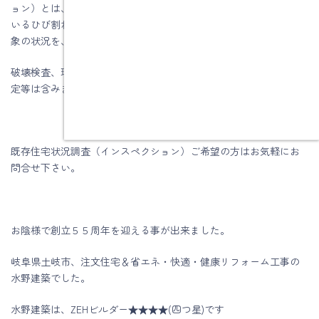
ョン）とは、構造耐力上主要な部分（基礎、壁、柱等）に生じて
いるひび割れや、屋根、外壁等の雨漏り等の劣化事象・不具合事
象の状況を、目視、計測等により調査するものです。
破壊検査、瑕疵の有無の判断、建築基準関係法令への適合性の判
定等は含みません。
既存住宅状況調査（インスペクション）ご希望の方はお気軽にお
問合せ下さい。
お陰様で創立５５周年を迎える事が出来ました。
岐阜県土岐市、注文住宅＆省エネ・快適・健康リフォーム工事の
水野建築でした。
水野建築は、ZEHビルダー★★★★(四つ星)です