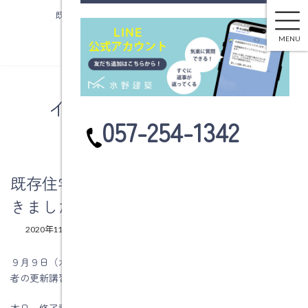
既存住宅状況調査技術者の登録所証が届きました
コ
ナ
ン
ビ
MENU
テ
ゲ
ン
ー
ツ
シ
へ
ョ
イベント情報・お知らせ
ス
ン
カ
057-254-1342
キ
に
ラ
ッ
移
ム
プ
動
リ
ン
既存住宅状況調査技術者の登録所証が届
ク
きました
最
2020年11月9日
2025年12月4日
水野建築
終
更
９月９日（水）に名古屋の千種で行われた既存住宅状況調査技術
新
者の更新講習で、考査の結果は合格しました。
日
時
:
本日、修了証明書と既存住宅状況調査技術者登録証が届きまし