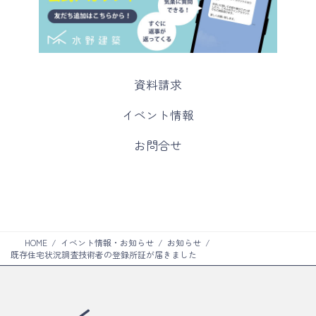
カ
資料請求
ラ
ム
カ
イベント情報
リ
ラ
ン
ム
カ
お問合せ
ク
リ
ラ
ン
ム
ク
リ
ン
ク
HOME
イベント情報・お知らせ
お知らせ
既存住宅状況調査技術者の登録所証が届きました