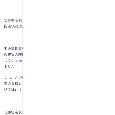
既存住宅状況調査技術者とは、平成２９年２月に創設された既存
住宅状況調査技術者講習制度による新しい技術者資格です。
宅地建物取引業法の改正により、平成３０年４月より、中古住宅
の売買の際に行われる重要事項説明に、既存住宅状況調査を実施
している場合にはその結果について説明することが義務づけられ
ました。
なお、この調査を行うことができるのは、既存住宅状況調査技術
者の資格を持つ者のみとなっており、従来のインスペクターの資
格では行うことができませんので注意して下さい
既存住宅状況調査技術者が行う既存住宅状況調査（インスペクシ