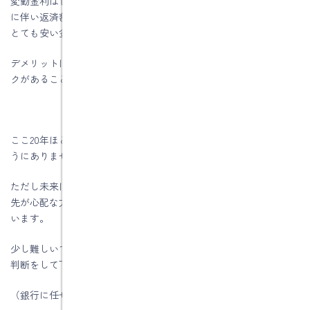
変動金利は世の中の金利動向に合わせて借入金利が変動し、それ
に伴い返済額も変動します。メリットは、金利が上がらなければ
とても安い金利で返済額も抑えられていることです。
デメリットは、金利が上がれば、返済額が高額になっていくリス
クがあることです。
ここ20年ほどは低金利の時代が続いており、この流れは変わりそ
うにありません。
ただし未来は予測できませんので、返済にある程度余裕があり、
先が心配な方は安心を優先して固定金利で借りたほうかいいと思
います。
少し難しいですが、変動金利で固定金利との差額を計算した上で
判断をして下さい。
（銀行に任せれば計算してくれます）