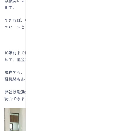
融機関によってはリフォームローンが高金利になる可能性があり
ます。
できれば、中古住宅購入費用と性能向上リノベーション費用を1本
のローンとしてご案内したいです。
10年前までは、中古住宅購入に性能向上リノベーション費用を含
めて、低金利の住宅ローンで借りることは難しい状況でした。
現在でも、「中古住宅＋リノベ」に対しては担保評価が厳しい金
融機関もあります。
弊社は融通が利きやすい金融機関と連携してますので、お客様に
紹介できます。