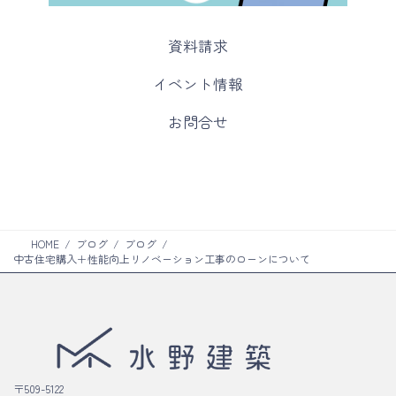
カ
資料請求
ラ
ム
カ
イベント情報
リ
ラ
ン
ム
カ
お問合せ
ク
リ
ラ
ン
ム
ク
リ
ン
ク
HOME
ブログ
ブログ
中古住宅購入＋性能向上リノベーション工事のローンについて
〒509-5122