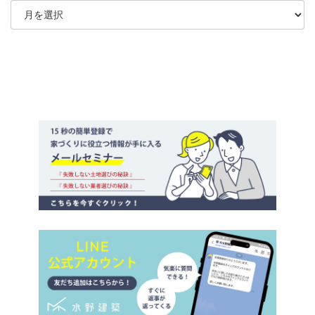
ー
カ
イ
ブ