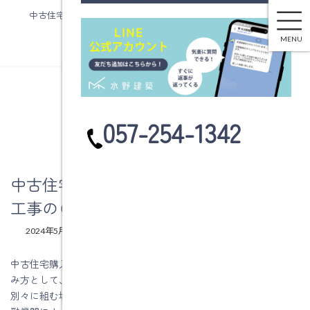
中古住宅購入＋性能向上リノベーション工事のローンについて
コ
ナ
ン
ビ
MENU
テ
ゲ
ン
ー
ツ
シ
へ
ョ
ブログ
ス
ン
カ
057-254-1342
キ
に
ラ
ッ
移
ム
プ
動
リ
ン
中古住宅購入＋性能向上リノベーション
ク
工事のローンについて
最
2024年5月30日
2024年5月30日
水野建築
終
更
中古住宅購入＋性能向上リノベーション工事での住宅ローンの組
新
み方として、中古住宅購入費用と性能向上リノベーション費用を
日
時
別々に組む場合がありますが、この場合はローンが2本になり、金
: