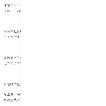
住宅ローンの相談も住宅ローンアドバイザーの資格を持っていま
すので、お気軽にお問い合わせください。
土岐市駄知町Ｔ様邸性能向上リノベーション工事のお客様の声は
コチラです
多治見市笠原町Ｋ様邸性能向上リノベーション工事のお客様の声
はコチラです
お陰様で創立５9周年を迎える事が出来ました。
岐阜県土岐市、注文住宅＆省エネ・快適・健康リフォーム工事の
水野建築でした。