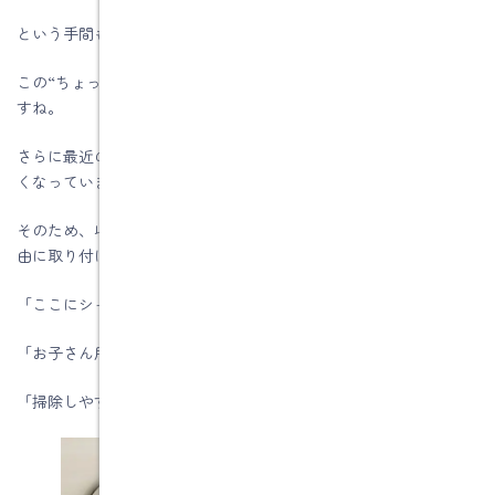
という手間も減り、サッと床を拭けるようになります。
この“ちょっとしたラク”が、毎日の暮らしでは意外と大きいんで
すね。
さらに最近のユニットバスは、壁にマグネットが付くタイプが多
くなっています。
そのため、収納棚やフック、タオルバーなどを、好きな位置に自
由に取り付けできるようになっています。
「ここにシャンプーがあったら使いやすい」
「お子さん用は低い位置にしたい」
「掃除しやすいように最低限だけ置きたい」