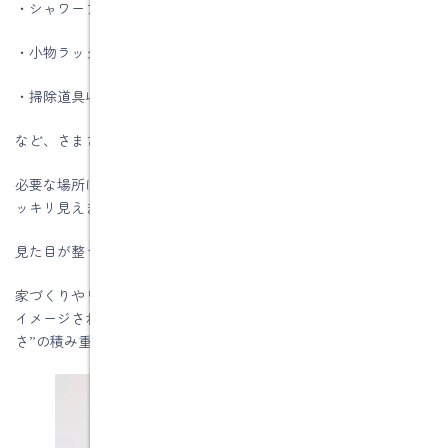
・シャワーフック
・小物ラック
・掃除道具収納
など、さまざまなアイテムがあります。
必要な場所に必要なものを配置できるので、浴室全体がとてもス
ッキリ見えます。
見た目が整うと、不思議と気持ちまでスッキリするものですね。
家づくりやリフォームというと、大きな間取り変更や設備交換を
イメージされる方も多いですが、実はこうした“毎日の使いやす
さ”の積み重ねが、暮らしの快適さにつながっています。