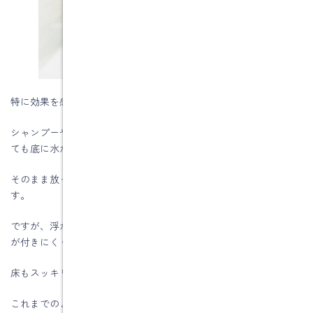
特に効果を感じやすいのが、お風呂です。
シャンプーやボディソープのボトルを床に置いていると、どうし
ても底に水がたまりやすくなります。
そのまま放っておくと、ぬめりやカビの原因になってしまいま
す。
ですが、浮かせて収納することで、水がたまりにくくなり、汚れ
が付きにくくなります。
床もスッキリするため、掃除もしやすくなります。
これまでのように、「掃除のたびにボトルを全部どかす」