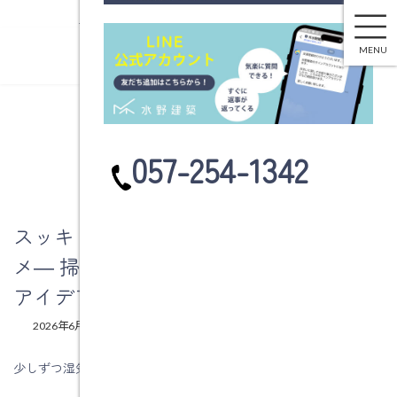
土岐市で注文住宅・新築一戸建てなら水野建築
コ
ナ
ン
ビ
MENU
テ
ゲ
ン
ー
ツ
シ
へ
ョ
ブログ
ス
ン
カ
057-254-1342
キ
に
ラ
ッ
移
ム
プ
動
リ
ン
スッキリと整う「浮かせる収納」のスス
ク
メ― 掃除がラクになる、暮らし上手な
アイデア ―
最
2026年6月20日
2026年6月20日
mx_admin
終
更
少しずつ湿気を感じる季節になってきました。
新
日