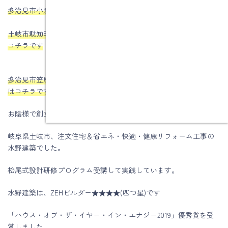
多治見市小泉町Ｍさま邸の声はコチラです
土岐市駄知町Ｔ様邸性能向上リノベーション工事のお客様の声は
コチラです
多治見市笠原町Ｋ様邸性能向上リノベーション工事のお客様の声
はコチラです
お陰様で創立61周年を迎える事が出来ました。
岐阜県土岐市、注文住宅＆省エネ・快適・健康リフォーム工事の
水野建築でした。
松尾式設計研修プログラム受講して実践しています。
水野建築は、ZEHビルダー★★★★(四つ星)です
「ハウス・オブ・ザ・イヤー・イン・エナジー2019」優秀賞を受
賞しました。