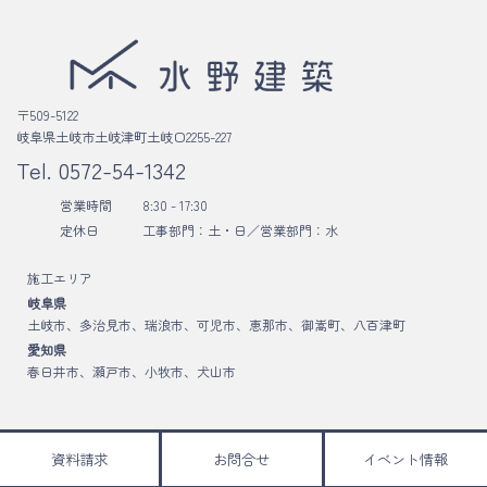
〒509-5122
岐阜県土岐市土岐津町土岐口2255-227
Tel.
0572-54-1342
営業時間
8:30 - 17:30
定休日
工事部門：土・日／
営業部門：水
施工エリア
岐阜県
土岐市、多治見市、瑞浪市、可児市、恵那市、御嵩町、八百津町
愛知県
春日井市、瀬戸市、小牧市、犬山市
資料請求
お問合せ
イベント情報
Copyright © 水野建築 All Rights Reserved.