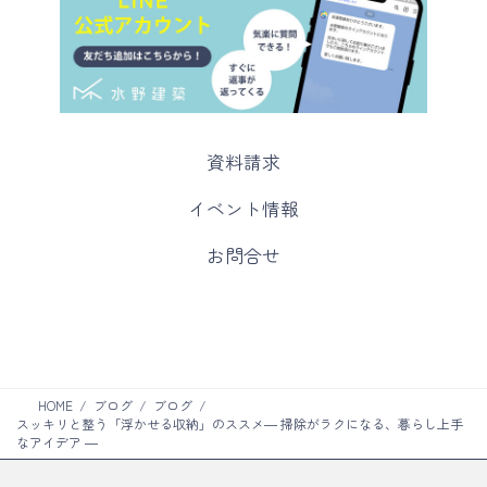
カ
資料請求
ラ
ム
カ
イベント情報
リ
ラ
ン
ム
カ
お問合せ
ク
リ
ラ
ン
ム
ク
リ
ン
ク
HOME
ブログ
ブログ
スッキリと整う「浮かせる収納」のススメ― 掃除がラクになる、暮らし上手
なアイデア ―