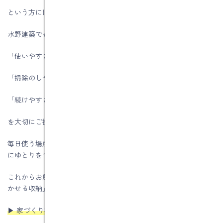
という方には、とてもおすすめのアイデアです。
水野建築でも、お客様の暮らし方に合わせながら、
「使いやすさ」
「掃除のしやすさ」
「続けやすさ」
を大切にご提案しています。
毎日使う場所だからこそ、“ちょっとラクになる工夫”は、暮らし
にゆとりをつくってくれます。
これからお風呂や洗面のリフォームを考えられる際は、ぜひ「浮
かせる収納」も取り入れてみてくださいね。
▶ 家づくり相談はこちらです