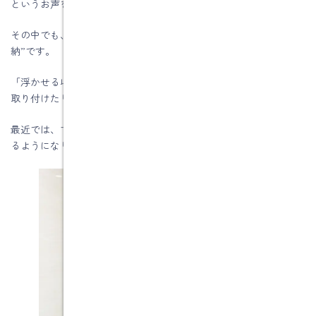
というお声をよくいただきます。
その中でも、実際に使われたお客様から好評なのが、“浮かせる収
納”です。
「浮かせる収納」とは、床やカウンターに物を直置きせず、壁に
取り付けたり、バーに吊るしたりして収納する方法です。
最近では、マグネットタイプの商品も増え、手軽に取り入れられ
るようになりました。