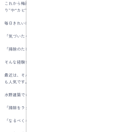
これから梅雨に向かう時期は、お風呂や洗面まわりの“ぬめ
時
:
り”や“カビ”が気になり始めますね。
毎日きれいに使っているつもりでも、
「気づいたらボトルの底がぬるぬる…」
「掃除のたびに全部どかすのが大変…」
そんな経験をされた方も多いのではないでしょうか。
最近は、そんなお悩みを解決してくれる「浮かせる収納」がとて
も人気です。
水野建築でも、浴室や洗面リフォームのご相談の中で、
「掃除をラクにしたい」
「なるべくキレイを保ちたい」