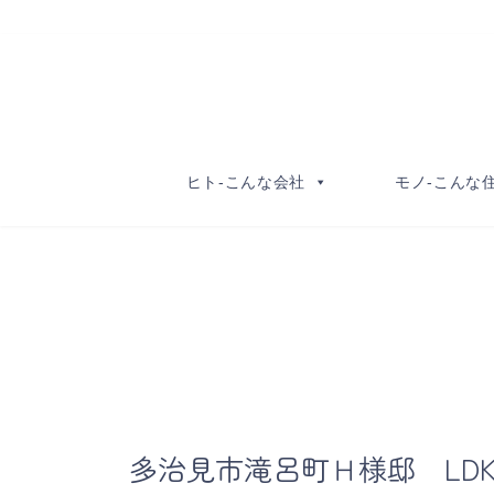
コ
ナ
ン
ビ
テ
ゲ
ン
ー
ツ
シ
へ
ョ
ヒト-こんな会社
モノ-こんな
ス
ン
キ
に
ッ
移
プ
動
多治見市滝呂町Ｈ様邸 LD