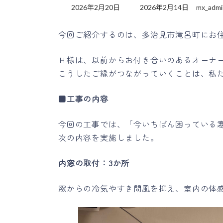
最
2026年2月20日
2026年2月14日
mx_admi
終
更
今回ご紹介するのは、多治見市滝呂町にお住
新
日
時
Ｈ様は、以前からお付き合いのあるオーナ
:
こうしたご縁がつながっていくことは、私
■
工事の内容
今回の工事では、「今いちばん困っている
次の内容を実施しました。
内窓の取付：3か所
窓からの冷気やすき間風を抑え、室内の体