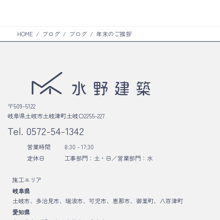
ク
HOME
ブログ
ブログ
年末のご挨拶
〒509-5122
岐阜県土岐市土岐津町土岐口2255-227
Tel.
0572-54-1342
営業時間
8:30 - 17:30
定休日
工事部門：土・日／
営業部門：水
施工エリア
岐阜県
土岐市、多治見市、瑞浪市、可児市、恵那市、御嵩町、八百津町
愛知県