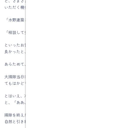
ど、さまざまなご相談をいただき、直接お会いしてお話をさせて
いただく機会も数多くありました。
「水野建築さんにお願いしてよかった」
「相談して安心しました」
といったお言葉を頂戴するたびに、この仕事を続けてきて本当に
良かったと、心から感じています。
あらためて、今年一年のご縁とご支援に深く感謝申し上げます。
大掃除当日は天候にも恵まれ、例年よりも少し暖かく、作業がと
てもはかどりました。
とはいえ、冷たい水や年末特有のひんやりとした空気に触れる
と、「ああ、今年もこの季節が来たな」と実感します。
掃除を終えたあとの、すっきりと整った空間を見ると、気持ちも
自然と引き締まり、清々しい気分になります。