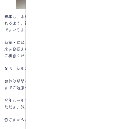
来年も、水野建築は「安心して相談できる工務店」であり続けら
れるよう、社員一同、技術の向上と丁寧な仕事に真摯に取り組ん
でまいります。
新築・建替えはもちろん、住まいの小さなお困りごとや修繕、将
来を見据えたリフォーム・リノベーションまで、どうぞお気軽に
ご相談ください。
なお、新年の営業開始は 1月5日（月） からとなります。
お休み期間中でも、急を要する場合は、会社または私の携帯電話
までご遠慮なくご連絡ください。
今年も一年間、拙い文章ではありますが、私のブログをお読みい
ただき、誠にありがとうございました。
皆さまからの温かいお声や反応が、日々の励みになっています。