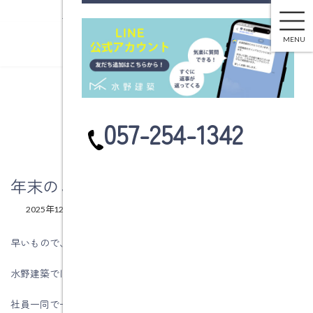
土岐市で注文住宅・新築一戸建てなら水野建築
コ
ナ
ン
ビ
MENU
テ
ゲ
ン
ー
ツ
シ
へ
ョ
ブログ
ス
ン
カ
057-254-1342
キ
に
ラ
ッ
移
ム
プ
動
リ
ン
年末のご挨拶
ク
最
2025年12月29日
2026年1月26日
mx_admin
終
更
早いもので、今年も残すところわずかとなりました。
新
日
水野建築では、12月26日（金）に毎年恒例の大掃除を行いました。
時
:
社員一同で一年間お世話になった事務所や倉庫、道具を丁寧に掃