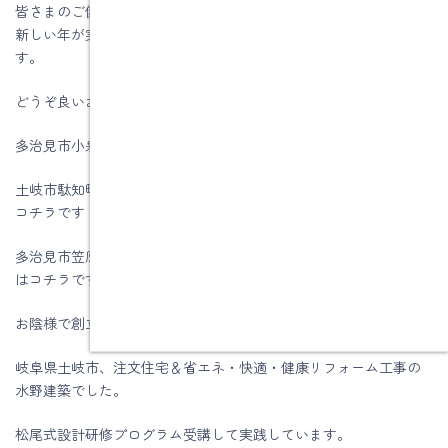
皆さまのご健康とご多幸を心よりお祈り申し上げますとともに、
新しい年が実り多く、穏やかな一年となりますよう願っておりま
す。
どうぞ良いお年をお迎えください。
多治見市小泉町Ｍさま邸の声はコチラです
土岐市駄知町Ｔ様邸性能向上リノベーション工事のお客様の声は
コチラです
多治見市笠原町Ｋ様邸性能向上リノベーション工事のお客様の声
はコチラです
お陰様で創立60周年を迎える事が出来ました。
岐阜県土岐市、注文住宅＆省エネ・快適・健康リフォーム工事の
水野建築でした。
松尾式設計研修プログラム受講して実践しています。