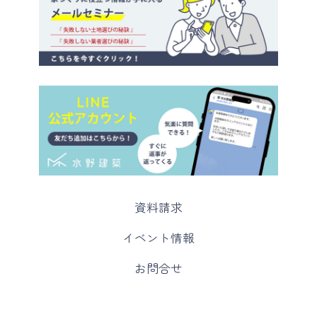
カ
資料請求
ラ
ム
カ
イベント情報
リ
ラ
ン
ム
カ
お問合せ
ク
リ
ラ
ン
ム
ク
リ
ン