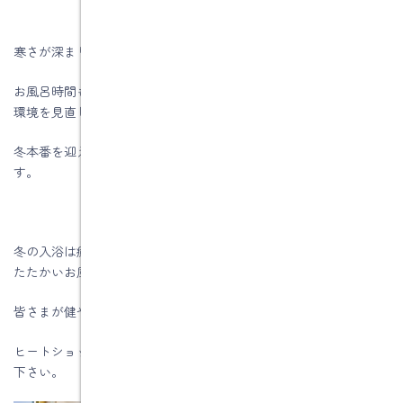
寒さが深まり、こたつや暖房が恋しくなる季節。
お風呂時間も温かく安全に過ごせるよう、ぜひ一度ご自宅の浴室
環境を見直してみてください。
冬本番を迎える前のひと工夫が、ご家族の安心にもつながりま
す。
冬の入浴は癒しの時間でもあります。安全に気を配りながら、あ
たたかいお風呂で一日の疲れをゆっくりとほぐしてください。
皆さまが健やかに冬を乗り越えられますように。
ヒートショックの予防を考えている方は、お気軽にお問い合わせ
下さい。