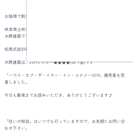
お陰様で創立60周年を迎える事が出来ました。
岐阜県土岐市、注文住宅＆省エネ・快適・健康リフォーム工事の
水野建築でした。
松尾式設計研修プログラム受講して実践しています。
水野建築は、ZEHビルダー★★★★(四つ星)です
「ハウス・オブ・ザ・イヤー・イン・エナジー2019」優秀賞を受
賞しました。
今日も最後までお読みいただき、ありがとうございます♪
「住いの相談」はいつでも行っていますので、お気軽にお問い合
わせ下さい。