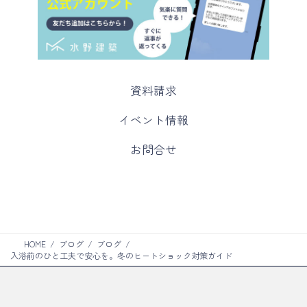
カ
資料請求
ラ
ム
カ
イベント情報
リ
ラ
ン
ム
カ
お問合せ
ク
リ
ラ
ン
ム
ク
リ
ン
ク
HOME
ブログ
ブログ
入浴前のひと工夫で安心を。冬のヒートショック対策ガイド