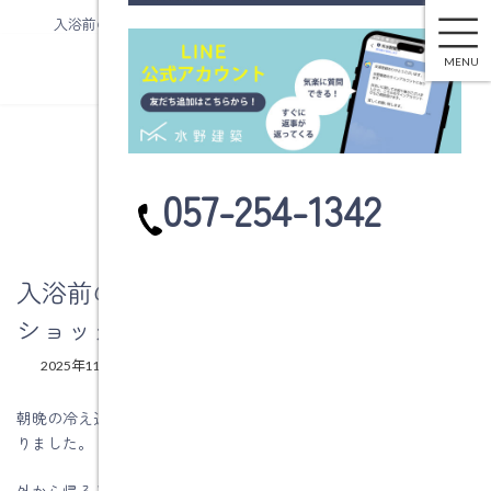
入浴前のひと工夫で安心を。冬のヒートショック対策ガイド
コ
ナ
ン
ビ
MENU
テ
ゲ
ン
ー
ツ
シ
へ
ョ
ブログ
ス
ン
カ
057-254-1342
キ
に
ラ
ッ
移
ム
プ
動
リ
ン
入浴前のひと工夫で安心を。冬のヒート
ク
ショック対策ガイド
最
2025年11月17日
2025年11月17日
水野建築
終
更
朝晩の冷え込みが一段と厳しくなり、冬の訪れを感じる季節にな
新
りました。
日
時
:
外から帰ると、温かいお風呂が恋しくなる頃ではないでしょう