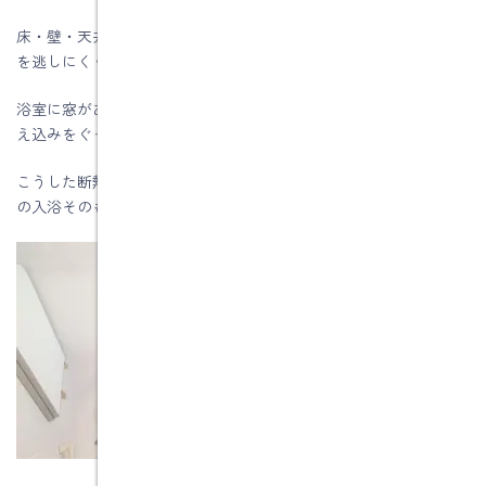
床・壁・天井まで断熱材で包む構造のタイプもあり、浴室内の熱
を逃しにくく、冬でも暖かさをしっかりキープできます。
浴室に窓がある場合には、内窓を取り付けることで外気による冷
え込みをぐっと抑えられ、断熱効果はさらにアップします。
こうした断熱性の向上は、ヒートショック対策だけでなく、冬場
の入浴そのものを快適にしてくれる心強い味方です。