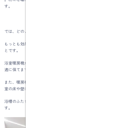
す。
では、どのようにすればヒートショックを防げるのでしょうか。
もっとも効果的なのは、浴室と脱衣所をあらかじめ暖めておくこ
とです。
浴室暖房機があれば、入浴前にスイッチを入れるだけで室温を快
適に保てます。
また、暖房機がない場合でも、入浴前に少し熱めのシャワーを浴
室の床や壁に当てておくと、ひんやり感が和らぎます。
浴槽のふたを早めに開けて湯気を広げる方法も簡単でおすすめで
す。