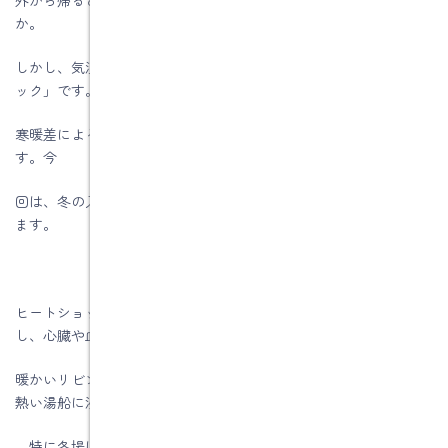
か。
しかし、気温が下がるこの時期こそ注意したいのが「ヒートショ
ック」です。
寒暖差による体への負担は、ご家族の健康にも大きく関わりま
す。今
回は、冬の入浴を安心して楽しむための浴室の暖め方をご紹介し
ます。
ヒートショックとは、急激な温度変化が原因で血圧が大きく上下
し、心臓や血管に強い負担がかかる現象のことをいいます。
暖かいリビングから冷えた脱衣所へ移動したり、冷たい浴室から
熱い湯船に浸かったりすることで、体に無理が生じるのです
。特に冬場は、浴室や脱衣所が冷え切りやすいため注意が必要で