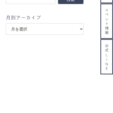
イベント情報
月別アーカイブ
ア
ー
カ
イ
公式ＬＩＮＥ
ブ