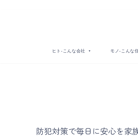
コ
ナ
ン
ビ
テ
ゲ
ン
ー
ツ
シ
へ
ョ
ヒト-こんな会社
モノ-こんな
ス
ン
キ
に
ッ
移
プ
動
防犯対策で毎日に安心を家