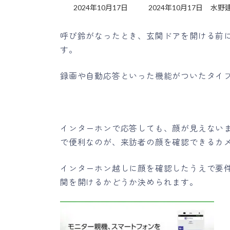
最
2024年10月17日
2024年10月17日
水野
終
更
呼び鈴がなったとき、玄関ドアを開ける前
新
す。
日
時
:
録画や自動応答といった機能がついたタイ
インターホンで応答しても、顔が見えない
で便利なのが、来訪者の顔を確認できるカ
インターホン越しに顔を確認したうえで要
関を開けるかどうか決められます。