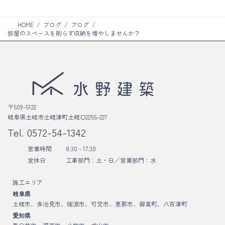
HOME
ブログ
ブログ
部屋のスペースを削らず収納を増やしませんか？
〒509-5122
岐阜県土岐市土岐津町土岐口2255-227
Tel.
0572-54-1342
営業時間
8:30 - 17:30
定休日
工事部門：土・日／
営業部門：水
施工エリア
岐阜県
土岐市、多治見市、瑞浪市、可児市、恵那市、御嵩町、八百津町
愛知県