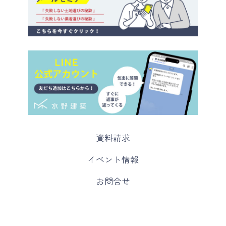
カ
資料請求
ラ
ム
カ
イベント情報
リ
ラ
ン
ム
カ
お問合せ
ク
リ
ラ
ン
ム
ク
リ
ン
ク