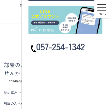
部屋のスペースを削らず収納を増やしませんか？
コ
ナ
ン
ビ
MENU
テ
ゲ
ン
ー
ツ
シ
へ
ョ
ブログ
ス
ン
カ
057-254-1342
キ
に
ラ
ッ
移
ム
プ
動
リ
ン
部屋のスペースを削らず収納を増やしま
ク
せんか？
最
2024年8月5日
2024年8月5日
水野建築
終
更
壁の厚みですっきり収納
新
日
部屋のスペースを削らず収納を増やしませんか？
時
: