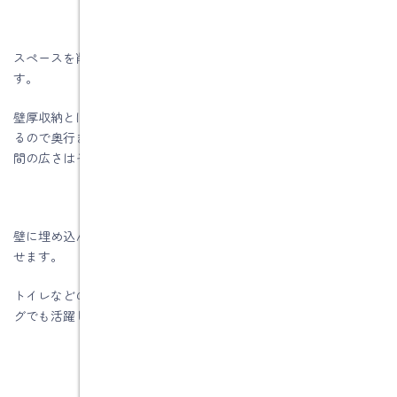
スペースを削らずに収納を増やす方法に「壁厚収納」がありま
す。
壁厚収納とは、壁に埋め込む収納のことです。壁の厚みを利用す
るので奥行きは深くはありませんが、床面積を取らないため、空
間の広さはそのままに収納を増やせます。
壁に埋め込んでつくる壁厚収納なら、空間を狭めずに収納を増や
せます。
トイレなどの狭いエリアではもちろんのこと、人が集まるリビン
グでも活躍します。