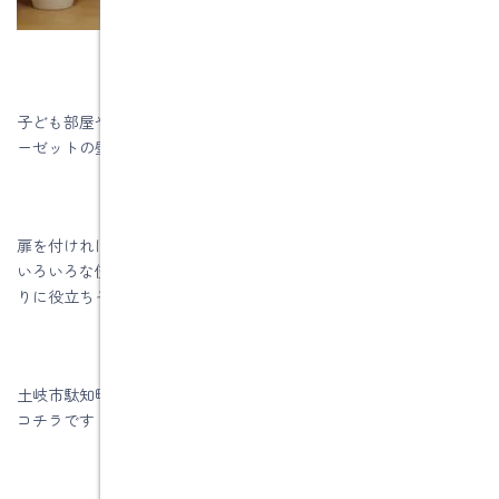
子ども部屋や書斎では、文房具や書類置き場になりますし、クロ
ーゼットの壁にアクセサリー置き場としてつくるのも素敵です。
扉を付ければ隠す収納に、オープンスタイルなら見せる収納にと
いろいろな使い方ができる壁厚収納。便利でおしゃれな空間づく
りに役立ちそうです。
土岐市駄知町Ｔ様邸性能向上リノベーション工事のお客様の声は
コチラです