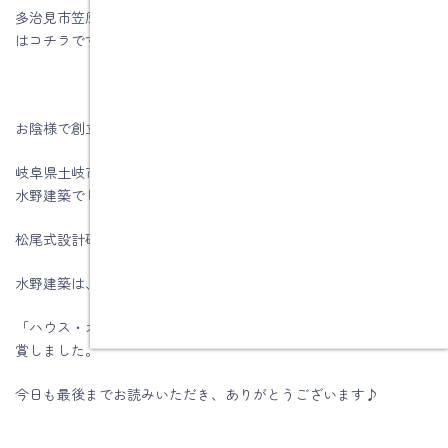
多治見市笠原町Ｋ様邸性能向上リノベーション工事のお客様の声
はコチラです
お陰様で創立５9周年を迎える事が出来ました。
岐阜県土岐市、注文住宅＆省エネ・快適・健康リフォーム工事の
水野建築でした。
松尾式設計研修プログラム受講して実践しています。
水野建築は、ZEHビルダー★★★★(四つ星)です
「ハウス・オブ・ザ・イヤー・イン・エナジー2019」優秀賞を受
賞しました。
今日も最後までお読みいただき、ありがとうございます♪