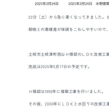
最
2025年3月24日
2025年3月24日
水野建
終
更
22日（土）から急に暑くなってきました。
新
日
時
朝晩との寒暖差が体調をこわしやすいので
:
土岐市土岐津町西山Ｈ様邸のＬＤＫ改修工
完成は2025年5月17日の予定です。
Ｈ様邸は1990年に増築工事を行いました。
その後、2000年にＬＤＫと水回りの改修