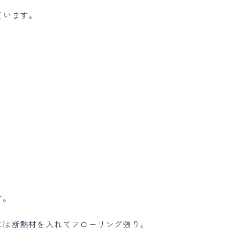
ています。
す。
には断熱材を入れてフローリング張り。