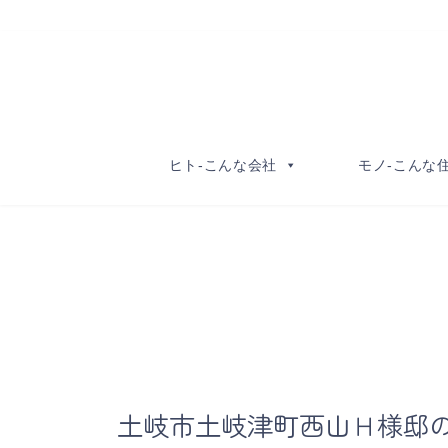
コ
ナ
ン
ビ
テ
ゲ
ン
ー
ツ
シ
へ
ョ
ヒト-こんな会社
モノ-こんな
ス
ン
キ
に
ッ
移
プ
動
土岐市土岐津町西山Ｈ様邸