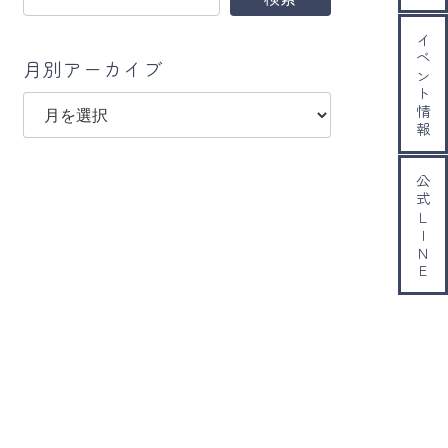
イベント情報
月別アーカイブ
ア
ー
カ
イ
公式ＬＩＮＥ
ブ