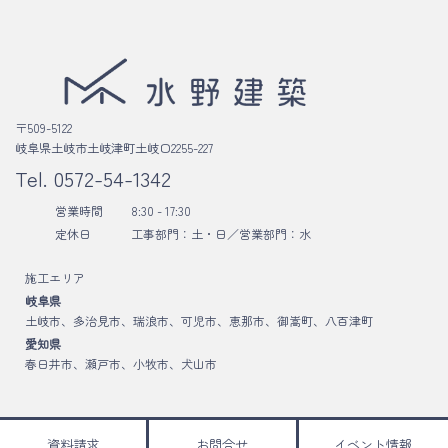
〒509-5122
岐阜県土岐市土岐津町土岐口2255-227
Tel.
0572-54-1342
営業時間
8:30 - 17:30
定休日
工事部門：土・日／
営業部門：水
施工エリア
岐阜県
土岐市、多治見市、瑞浪市、可児市、恵那市、御嵩町、八百津町
愛知県
春日井市、瀬戸市、小牧市、犬山市
資料請求
お問合せ
イベント情報
Copyright © 水野建築 All Rights Reserved.