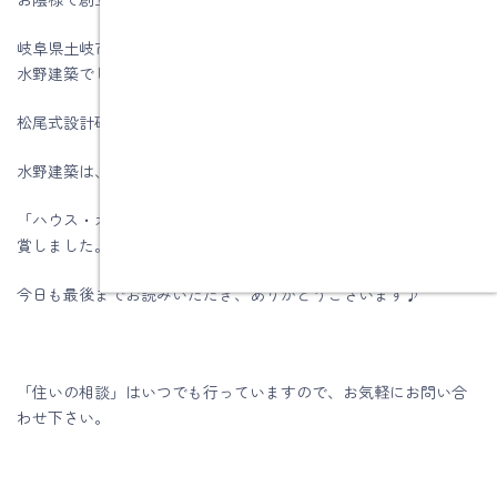
岐阜県土岐市、注文住宅＆省エネ・快適・健康リフォーム工事の
水野建築でした。
松尾式設計研修プログラム受講して実践しています。
水野建築は、ZEHビルダー★★★★(四つ星)です
「ハウス・オブ・ザ・イヤー・イン・エナジー2019」優秀賞を受
賞しました。
今日も最後までお読みいただき、ありがとうございます♪
「住いの相談」はいつでも行っていますので、お気軽にお問い合
わせ下さい。