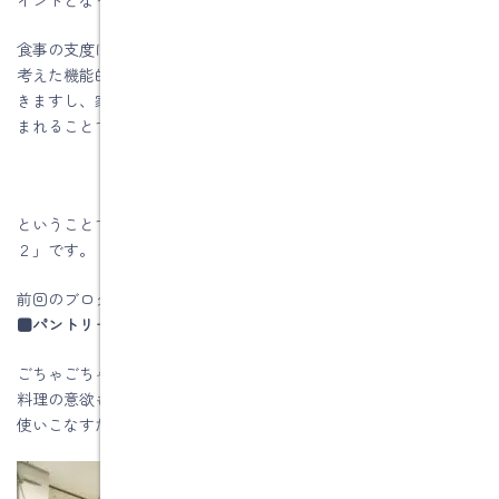
食事の支度に後片付け、掃除や洗濯、収納といった毎日の家事を
考えた機能的な間取りなら、それを日常的にこなす負担が軽減で
きますし、家族が家事をシェアすることで心と時間にゆとりが生
まれることでしょう。
ということで今回のテーマは「家事がラクになる家づくり その
２」です。
前回のブログはコチラです
■パントリーがあればとっさの献立変更も容易に
ごちゃごちゃと物であふれたキッチンは使いづらく、それだけで
料理の意欲も減退してしまいがち。そこでキッチンをスマートに
使いこなすために重要になるのが収納です。