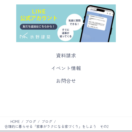
カ
資料請求
ラ
ム
カ
イベント情報
リ
ラ
ン
ム
カ
お問合せ
ク
リ
ラ
ン
ム
ク
リ
ン
ク
HOME
ブログ
ブログ
合理的に暮らせる「家事がラクになる家づくり」をしよう その2