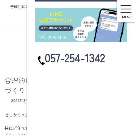
合理的に暮らせる「家事がラクになる家づくり」をしよう その2
コ
ナ
ン
ビ
MENU
テ
ゲ
ン
ー
ツ
シ
へ
ョ
ブログ
ス
ン
カ
057-254-1342
キ
に
ラ
ッ
移
ム
プ
動
リ
ン
合理的に暮らせる「家事がラクになる家
ク
づくり」をしよう その2
最
2023年3月27日
2023年3月27日
水野建築
終
更
せっかくの家づくり。後悔はしたくないものですね。
新
日
特に近年では、住まいにおける家事の効率アップは大きな関心ポ
時
:
イントとなっています。