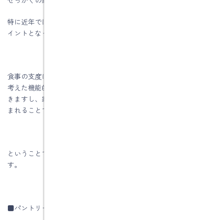
特に近年では、住まいにおける家事の効率アップは大きな関心ポ
イントとなっています。
食事の支度に後片付け、掃除や洗濯、収納といった毎日の家事を
考えた機能的な間取りなら、それを日常的にこなす負担が軽減で
きますし、家族が家事をシェアすることで心と時間にゆとりが生
まれることでしょう。
ということで今回のテーマは「家事がラクになる家づくり」で
す。
■パントリーがあればとっさの献立変更も容易に