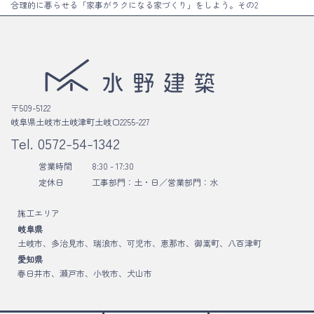
合理的に暮らせる「家事がラクになる家づくり」をしよう。その2
〒509-5122
岐阜県土岐市土岐津町土岐口2255-227
Tel.
0572-54-1342
営業時間
8:30 - 17:30
定休日
工事部門：土・日／
営業部門：水
施工エリア
岐阜県
土岐市、多治見市、瑞浪市、可児市、恵那市、御嵩町、八百津町
愛知県
春日井市、瀬戸市、小牧市、犬山市