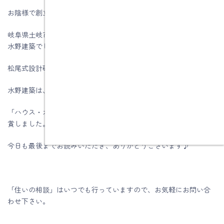
お陰様で創立５8周年を迎える事が出来ました。
岐阜県土岐市、注文住宅＆省エネ・快適・健康リフォーム工事の
水野建築でした。
松尾式設計研修プログラム受講して実践しています。
水野建築は、ZEHビルダー★★★★(四つ星)です
「ハウス・オブ・ザ・イヤー・イン・エナジー2019」優秀賞を受
賞しました。
今日も最後までお読みいただき、ありがとうございます♪
「住いの相談」はいつでも行っていますので、お気軽にお問い合
わせ下さい。