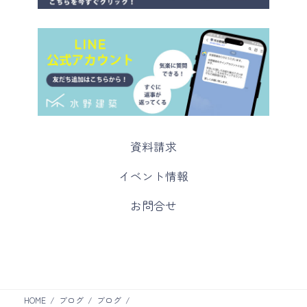
カ
資料請求
ラ
ム
カ
イベント情報
リ
ラ
ン
ム
カ
お問合せ
ク
リ
ラ
ン
ム
ク
リ
ン
ク
HOME
ブログ
ブログ