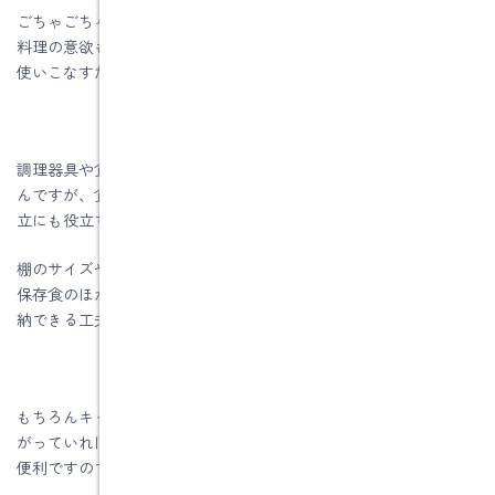
ごちゃごちゃと物であふれたキッチンは使いづらく、それだけで
料理の意欲も減退してしまいがち。そこでキッチンをスマートに
使いこなすために重要になるのが収納です。
調理器具や食器がサッと取り出せるキャビネットの計画はもちろ
んですが、食材が保管&管理できるパントリーがあればとっさの献
立にも役立ちます。
棚のサイズや奥行きにバリエーションを付けて、買い置き食品や
保存食のほか、ホットプレートやお正月用の器などもまとめて収
納できる工夫を施せば完璧ですね。
もちろんキッチンからサッと入れるだけでなく、勝手口にもつな
がっていれば最強です。買い物から帰ったらその場で収納できて
便利ですので動線計画と一緒に考えましょう。