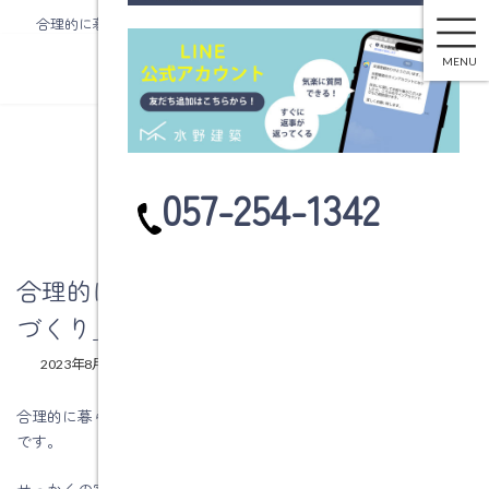
合理的に暮らせる「家事がラクになる家づくり」をしよう。その2
コ
ナ
ン
ビ
MENU
テ
ゲ
ン
ー
ツ
シ
へ
ョ
ブログ
ス
ン
カ
057-254-1342
キ
に
ラ
ッ
移
ム
プ
動
リ
ン
合理的に暮らせる「家事がラクになる家
ク
づくり」をしよう。その2
最
2023年8月3日
2023年8月3日
水野建築
終
更
合理的に暮らせる「家事がラクになる家づくり」をしよう。その2
新
です。
日
時
:
せっかくの家づくり。後悔はしたくないものですね。